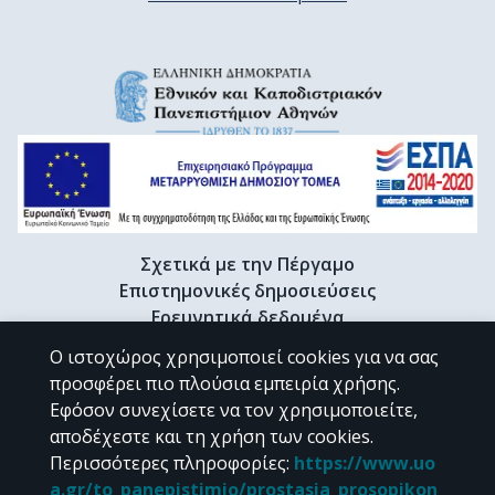
Σχετικά με την Πέργαμο
Επιστημονικές δημοσιεύσεις
Ερευνητικά δεδομένα
Διδακτορικές διατριβές & Γκρίζα βιβλιογραφία
Ο ιστοχώρος χρησιμοποιεί cookies για να σας
Προφίλ Ερευνητή
προσφέρει πιο πλούσια εμπειρία χρήσης.
Εφόσον συνεχίσετε να τον χρησιμοποιείτε,
αποδέχεστε και τη χρήση των cookies.
CC BY-NC 4.0
Περισσότερες πληροφορίες
:
https://www.uo
a.gr/to_panepistimio/prostasia_prosopikon_