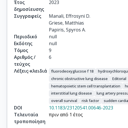
Έτος
2023
δημοσίευσης
Συγγραφείς
Manali, Effrosyni D.

Griese, Matthias

Papiris, Spyros A.
Περιοδικό
null
Εκδότης
null
Τόμος
9
Αριθμός /
6
τεύχος
Λέξεις-κλειδιά
fluorodeoxyglucose f 18
hydroxychloroqu
chronic obstructive lung disease
Editorial
hematopoietic stem cell transplantation
h
interstitial lung disease
lung artery press
overall survival
risk factor
sudden cardi
DOI
10.1183/23120541.00646-2023
Τελευταία
πριν από 1 έτος
τροποποίηση