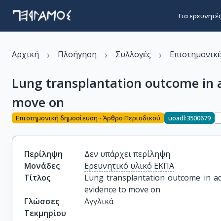
Για ερευνητέ
›
›
›
Αρχική
Πλοήγηση
Συλλογές
Επιστημονικέ
Lung transplantation outcome in ad
move on
Επιστημονική δημοσίευση - Άρθρο Περιοδικού
uoadl:3500679
Περίληψη
Δεν υπάρχει περίληψη
Μονάδες
Ερευνητικό υλικό ΕΚΠΑ
Τίτλος
Lung transplantation outcome in adult
evidence to move on
Γλώσσες
Αγγλικά
Τεκμηρίου