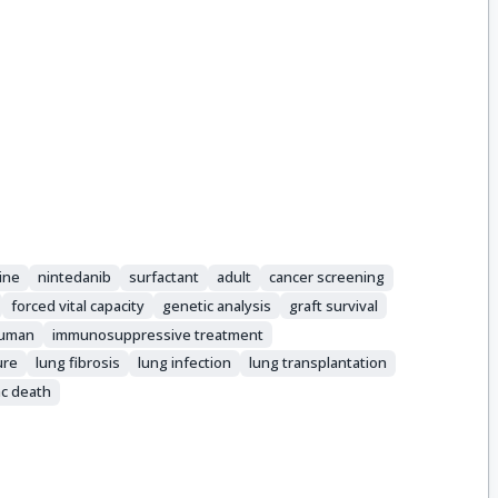
ine
nintedanib
surfactant
adult
cancer screening
forced vital capacity
genetic analysis
graft survival
uman
immunosuppressive treatment
ure
lung fibrosis
lung infection
lung transplantation
ac death