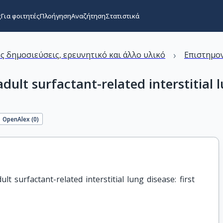
ς
Για φοιτητές
Πλοήγηση
Αναζήτηση
Στατιστικά
›
ς δημοσιεύσεις, ερευνητικό και άλλο υλικό
Επιστημον
ult surfactant-related interstitial l
OpenAlex (
0
)
 surfactant-related interstitial lung disease: first 