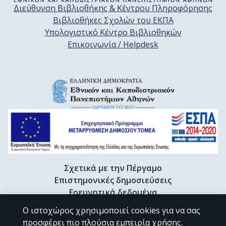
Διεύθυνση Βιβλιοθήκης & Κέντρου Πληροφόρησης
Βιβλιοθήκες Σχολών του ΕΚΠΑ
Υπολογιστικό Κέντρο Βιβλιοθηκών
Επικοινωνία / Helpdesk
Σχετικά με την Πέργαμο
Επιστημονικές δημοσιεύσεις
Ερευνητικά δεδομένα
Διδακτορικές διατριβές & Γκρίζα βιβλιογραφία
Ο ιστοχώρος χρησιμοποιεί cookies για να σας
Προφίλ Ερευνητή
προσφέρει πιο πλούσια εμπειρία χρήσης.