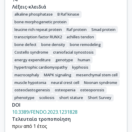
Λέξεις-κλειδιά
alkaline phosphatase
B Raf kinase
bone morphogenetic protein
leucine rich repeat protein
Raf protein
Smad protein
transcription factor RUNX2
achilles tendon
bone defect
bone density
bone remodeling
Costello syndrome
craniofacial synostosis
energy expenditure
genotype
human
hypertrophic cardiomyopathy
kyphosis
macrocephaly
MAPK signaling
mesenchymal stem cell
muscle hypotonia
neural crest cell
Noonan syndrome
osteoclastogenesis
osteopenia
osteoporosis
phenotype
scoliosis
short stature
Short Survey
DOI
10.3389/FENDO.2023.1231828
Τελευταία τροποποίηση
πριν από 1 έτος