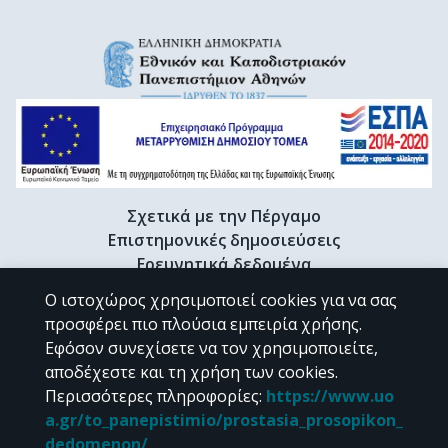
Σχετικά με την Πέργαμο
Επιστημονικές δημοσιεύσεις
Ερευνητικά δεδομένα
Διδακτορικές διατριβές & Γκρίζα βιβλιογραφία
Ο ιστοχώρος χρησιμοποιεί cookies για να σας
Προφίλ Ερευνητή
προσφέρει πιο πλούσια εμπειρία χρήσης.
Εφόσον συνεχίσετε να τον χρησιμοποιείτε,
αποδέχεστε και τη χρήση των cookies.
CC BY-NC 4.0
Περισσότερες πληροφορίες
:
https://www.uo
a.gr/to_panepistimio/prostasia_prosopikon_
Εκτός αν αναφέρεται διαφορετικά, το υλικό της "Περγάμου" διατίθεται
dedomenon/