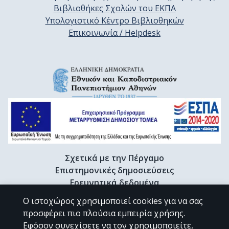
Βιβλιοθήκες Σχολών του ΕΚΠΑ
Υπολογιστικό Κέντρο Βιβλιοθηκών
Επικοινωνία / Helpdesk
Σχετικά με την Πέργαμο
Επιστημονικές δημοσιεύσεις
Ερευνητικά δεδομένα
Διδακτορικές διατριβές & Γκρίζα βιβλιογραφία
Ο ιστοχώρος χρησιμοποιεί cookies για να σας
Προφίλ Ερευνητή
προσφέρει πιο πλούσια εμπειρία χρήσης.
Εφόσον συνεχίσετε να τον χρησιμοποιείτε,