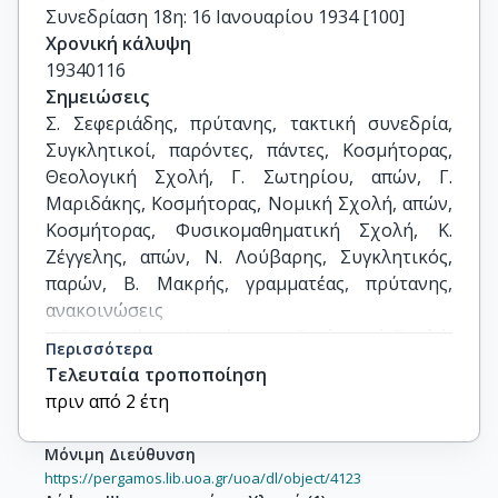
Συνεδρίαση 18η: 16 Ιανουαρίου 1934 [100]
Χρονική κάλυψη
19340116
Σημειώσεις
Σ. Σεφεριάδης, πρύτανης, τακτική συνεδρία, 
Συγκλητικοί, παρόντες, πάντες, Κοσμήτορας, 
Θεολογική Σχολή, Γ. Σωτηρίου, απών, Γ. 
Μαριδάκης, Κοσμήτορας, Νομική Σχολή, απών, 
Κοσμήτορας, Φυσικομαθηματική Σχολή, Κ. 
Ζέγγελης, απών, Ν. Λούβαρης, Συγκλητικός, 
παρών, Β. Μακρής, γραμματέας, πρύτανης, 
ανακοινώσεις

- Γ. Σωτηρίου, Κοσμήτορας, Θεολογική Σχολή, 
Περισσότερα
αναρρωτική άδεια, 15ήμερη, χορήγηση, 
Τελευταία τροποποίηση
ασθένεια

πριν από 2 έτη
- Κ. Παπαδόπουλος, Κωνσταντινούπολη, 
Τουρκοελληνικό Διαιτητικό Δικαστήριο, 
Μόνιμη Διεύθυνση
αίθουσα, παραχώρηση, Βιβλιοθήκη, Νομική 
https://pergamos.lib.uoa.gr/uoa/dl/object/4123
Σχολή, συνεδριάσεις, Μάρτιος, Αθήνα, 