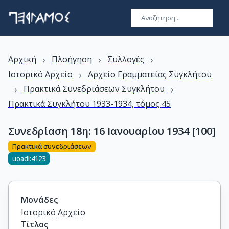
›
›
›
Αρχική
Πλοήγηση
Συλλογές
›
Ιστορικό Αρχείο
Αρχείο Γραμματείας Συγκλήτου
›
›
Πρακτικά Συνεδριάσεων Συγκλήτου
Πρακτικά Συγκλήτου 1933-1934, τόμος 45
Συνεδρίαση 18η: 16 Ιανουαρίου 1934 [100]
Πρακτικά συνεδριάσεων
uoadl:4123
Μονάδες
Ιστορικό Αρχείο
Τίτλος