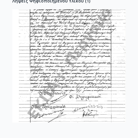
Λήψεις Ψηφιοποιημένου Υλικού
(
1
)
Πανεπιστημιακές αίθουσες, αναγκαίες, 
διδασκαλία, πρύτανης, απάντηση, 
εξουσιοδότηση,

-Πανεπιστήμιο Βουκουρεστίου, θάνατος, 
καθηγητής, Κατακουζηνός, επίτιμος 
διδάκτορας, Πανεπιστήμιο Αθηνών, αποστολή, 
συλλυπητήριο τηλεγράφημα,

- θέματα, αναβολή, προσεχής συνεδρίαση, 
ορισμός, έκτακτη συνεδρία, Σύγκλητος, 
απόφαση, ζήτημα, αποδοχές, αύξηση μισθών, 
καθηγητές, υπάλληλοι, Πανεπιστήμιο,

Πρακτικά, λύση, συνεδρίαση.