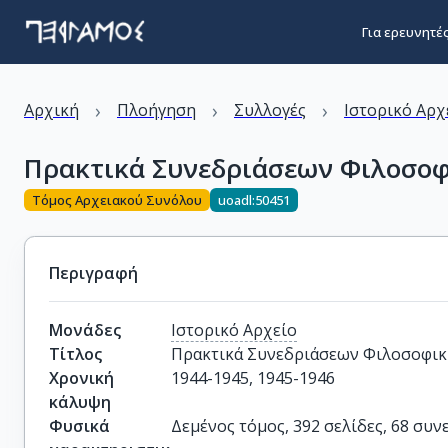
Για ερευνητέ
›
›
›
Αρχική
Πλοήγηση
Συλλογές
Ιστορικό Αρχ
Πρακτικά Συνεδριάσεων Φιλοσοφι
Τόμος Αρχειακού Συνόλου
uoadl:50451
Περιγραφή
Μονάδες
Ιστορικό Αρχείο
Τίτλος
Πρακτικά Συνεδριάσεων Φιλοσοφική
Χρονική
1944-1945, 1945-1946
κάλυψη
Φυσικά
Δεμένος τόμος, 392 σελίδες, 68 συν