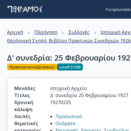
Για ερευνητέ
›
›
›
Αρχική
Πλοήγηση
Συλλογές
Ιστορικό Αρχ
Θεολογική Σχολή, Βιβλίον Πρακτικών Συνεδριών 1926-
Δ' συνεδρία: 25 Φεβρουαρίου 192
Πρακτικά συνεδριάσεων
uoadl:51288
Μονάδες
Ιστορικό Αρχείο
Τίτλος
Δ' συνεδρία: 25 Φεβρουαρίου 1927
Χρονική
19270225
κάλυψη
Λοιπές
Προσωπικό
θεματικές
Ονόματα
κατηγορίες
Επιτροπές, Εφορείες, Συμβούλια