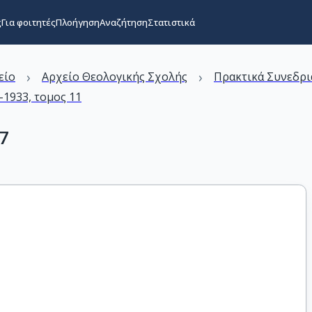
ς
Για φοιτητές
Πλοήγηση
Αναζήτηση
Στατιστικά
›
›
είο
Αρχείο Θεολογικής Σχολής
Πρακτικά Συνεδρι
1933, τομος 11
7