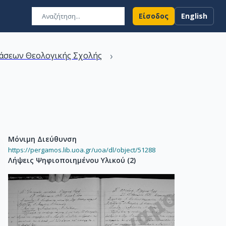
Είσοδος
English
›
άσεων Θεολογικής Σχολής
Μόνιμη Διεύθυνση
https://pergamos.lib.uoa.gr/uoa/dl/object/51288
Λήψεις Ψηφιοποιημένου Υλικού
(
2
)