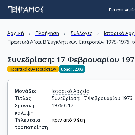
Για ερευνητέ
›
›
›
Αρχική
Πλοήγηση
Συλλογές
Ιστορικό Αρχ
Πρακτικά Α΄ και Β΄ Συγκλητικών Επιτροπών 1975-1976, τ
Συνεδρίαση: 17 Φεβρουαρίου 197
Πρακτικά συνεδριάσεων
uoadl:52003
Μονάδες
Ιστορικό Αρχείο
Τίτλος
Συνεδρίαση: 17 Φεβρουαρίου 1976
Χρονική
19760217
κάλυψη
Τελευταία
πριν από 9 έτη
τροποποίηση