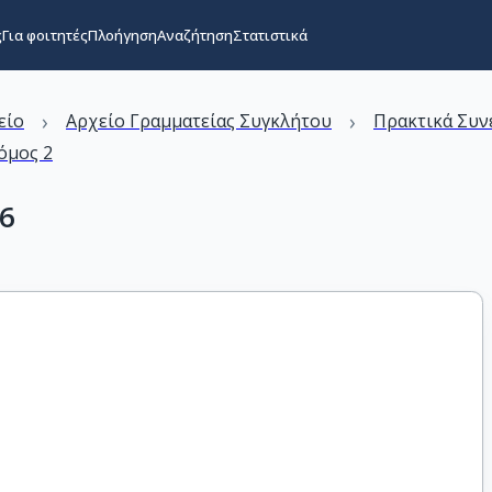
ς
Για φοιτητές
Πλοήγηση
Αναζήτηση
Στατιστικά
›
›
είο
Αρχείο Γραμματείας Συγκλήτου
Πρακτικά Συν
όμος 2
6