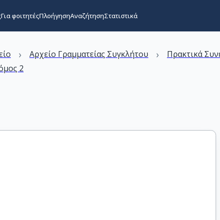
ς
Για φοιτητές
Πλοήγηση
Αναζήτηση
Στατιστικά
›
›
είο
Αρχείο Γραμματείας Συγκλήτου
Πρακτικά Συν
όμος 2