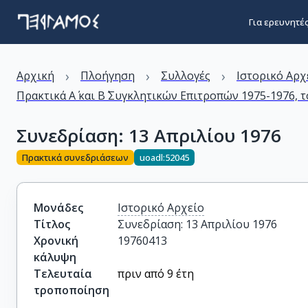
Για ερευνητέ
›
›
›
Αρχική
Πλοήγηση
Συλλογές
Ιστορικό Αρχ
Πρακτικά Α΄ και Β΄ Συγκλητικών Επιτροπών 1975-1976, τ
Συνεδρίαση: 13 Απριλίου 1976
Πρακτικά συνεδριάσεων
uoadl:52045
Μονάδες
Ιστορικό Αρχείο
Τίτλος
Συνεδρίαση: 13 Απριλίου 1976
Χρονική
19760413
κάλυψη
Τελευταία
πριν από 9 έτη
τροποποίηση