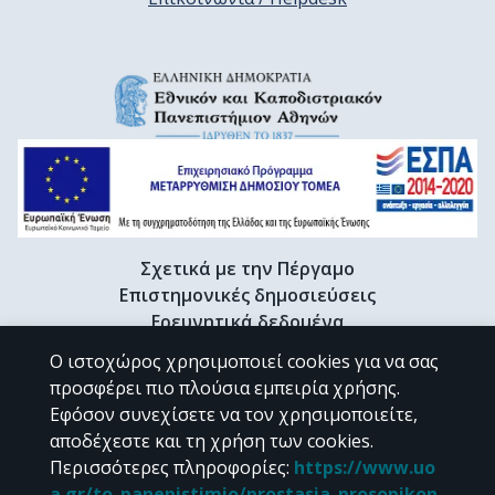
Σχετικά με την Πέργαμο
Επιστημονικές δημοσιεύσεις
Ερευνητικά δεδομένα
Διδακτορικές διατριβές & Γκρίζα βιβλιογραφία
Ο ιστοχώρος χρησιμοποιεί cookies για να σας
Προφίλ Ερευνητή
προσφέρει πιο πλούσια εμπειρία χρήσης.
Εφόσον συνεχίσετε να τον χρησιμοποιείτε,
αποδέχεστε και τη χρήση των cookies.
CC BY-NC 4.0
Περισσότερες πληροφορίες
:
https://www.uo
a.gr/to_panepistimio/prostasia_prosopikon_