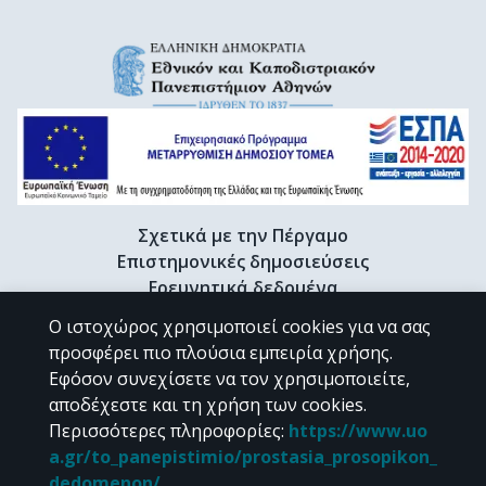
Σχετικά με την Πέργαμο
Επιστημονικές δημοσιεύσεις
Ερευνητικά δεδομένα
Διδακτορικές διατριβές & Γκρίζα βιβλιογραφία
Ο ιστοχώρος χρησιμοποιεί cookies για να σας
Προφίλ Ερευνητή
προσφέρει πιο πλούσια εμπειρία χρήσης.
Εφόσον συνεχίσετε να τον χρησιμοποιείτε,
αποδέχεστε και τη χρήση των cookies.
CC BY-NC 4.0
Περισσότερες πληροφορίες
:
https://www.uo
a.gr/to_panepistimio/prostasia_prosopikon_
Εκτός αν αναφέρεται διαφορετικά, το υλικό της "Περγάμου" διατίθεται
dedomenon/