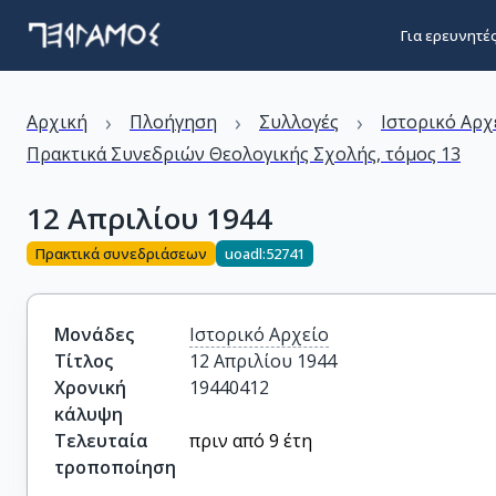
Για ερευνητέ
›
›
›
Αρχική
Πλοήγηση
Συλλογές
Ιστορικό Αρχ
Πρακτικά Συνεδριών Θεολογικής Σχολής, τόμος 13
12 Απριλίου 1944
Πρακτικά συνεδριάσεων
uoadl:52741
Μονάδες
Ιστορικό Αρχείο
Τίτλος
12 Απριλίου 1944
Χρονική
19440412
κάλυψη
Τελευταία
πριν από 9 έτη
τροποποίηση