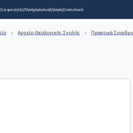
ς
Για φοιτητές
Πλοήγηση
Αναζήτηση
Στατιστικά
›
›
είο
Αρχείο Θεολογικής Σχολής
Πρακτικά Συνεδρι