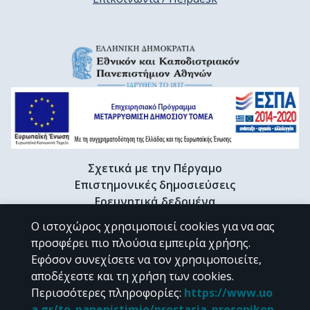
Σχετικά με την Πέργαμο
Επιστημονικές δημοσιεύσεις
Ερευνητικά δεδομένα
Διδακτορικές διατριβές & Γκρίζα βιβλιογραφία
Ο ιστοχώρος χρησιμοποιεί cookies για να σας
Προφίλ Ερευνητή
προσφέρει πιο πλούσια εμπειρία χρήσης.
Εφόσον συνεχίσετε να τον χρησιμοποιείτε,
αποδέχεστε και τη χρήση των cookies.
CC BY-NC 4.0
Περισσότερες πληροφορίες
:
https://www.uo
a.gr/to_panepistimio/prostasia_prosopikon_