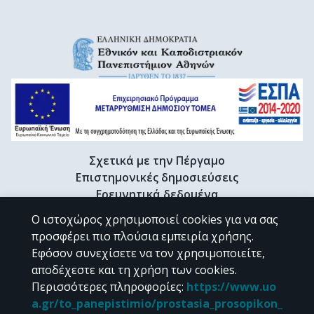
Σχετικά με την Πέργαμο
Επιστημονικές δημοσιεύσεις
Ερευνητικά δεδομένα
Διδακτορικές διατριβές & Γκρίζα βιβλιογραφία
Ο ιστοχώρος χρησιμοποιεί cookies για να σας
Προφίλ Ερευνητή
προσφέρει πιο πλούσια εμπειρία χρήσης.
Εφόσον συνεχίσετε να τον χρησιμοποιείτε,
αποδέχεστε και τη χρήση των cookies.
CC BY-NC 4.0
Περισσότερες πληροφορίες
:
https://www.uo
a.gr/to_panepistimio/prostasia_prosopikon_
Εκτός αν αναφέρεται διαφορετικά, το υλικό της "Περγάμου" διατίθεται