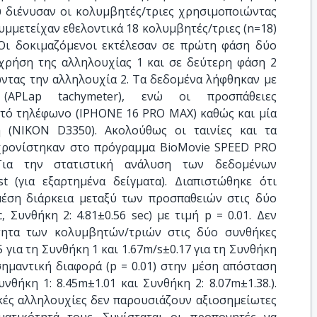
υ διένυσαν οι κολυμβητές/τριες χρησιμοποιώντας
υμμετείχαν εθελοντικά 18 κολυμβητές/τριες (n=18)
). Οι δοκιμαζόμενοι εκτέλεσαν σε πρώτη φάση δύο
 χρήση της αλληλουχίας 1 και σε δεύτερη φάση 2
ντας την αλληλουχία 2. Τα δεδομένα λήφθηκαν με
APLap tachymeter), ενώ οι προσπάθειες
τό τηλέφωνο (IPHONE 16 PRO MAX) καθώς και μία
 (ΝIKON D3350). Ακολούθως οι ταινίες και τα
χρονίστηκαν στο πρόγραμμα BioMovie SPEED PRO
 Για την στατιστική ανάλυση των δεδομένων
t (για εξαρτημένα δείγματα). Διαπιστώθηκε ότι
έση διάρκεια μεταξύ των προσπαθειών στις δύο
, Συνθήκη 2: 4.81±0.56 sec) με τιμή p = 0.01. Δεν
τητα των κολυμβητών/τριών στις δύο συνθήκες
 για τη Συνθήκη 1 και 1.67m/s±0.17 για τη Συνθήκη
 σημαντική διαφορά (p = 0.01) στην μέση απόσταση
θήκη 1: 8.45m±1.01 και Συνθήκη 2: 8.07m±1.38.).
κές αλληλουχίες δεν παρουσιάζουν αξιοσημείωτες