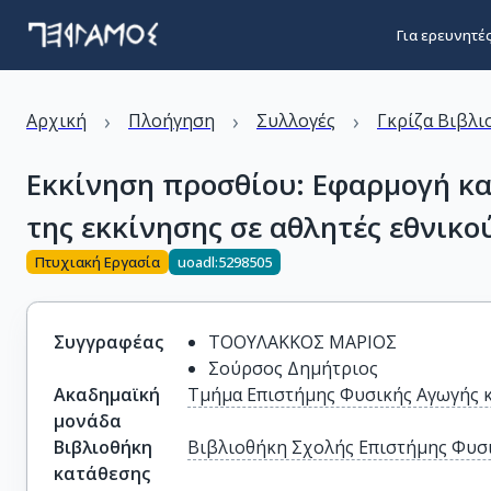
Για ερευνητέ
›
›
›
Αρχική
Πλοήγηση
Συλλογές
Γκρίζα Βιβλι
Εκκίνηση προσθίου: Εφαρμογή κ
της εκκίνησης σε αθλητές εθνικο
Πτυχιακή Εργασία
uoadl:5298505
Συγγραφέας
ΤΟΟΥΛΑΚΚΟΣ ΜΑΡΙΟΣ
Σούρσος Δημήτριος
Ακαδημαϊκή
Τμήμα Επιστήμης Φυσικής Αγωγής 
μονάδα
Βιβλιοθήκη
Βιβλιοθήκη Σχολής Επιστήμης Φυσι
κατάθεσης