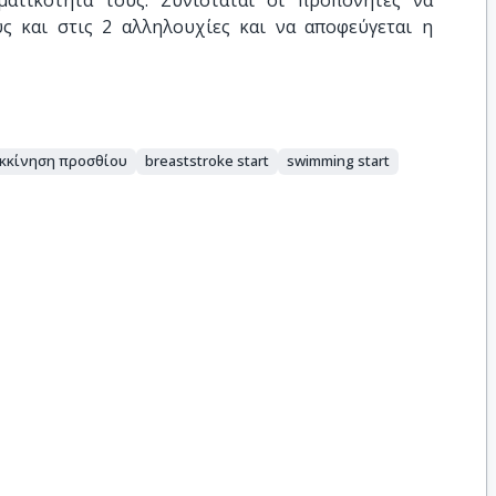
ατικότητά τους. Συνίσταται οι προπονητές να
υς και στις 2 αλληλουχίες και να αποφεύγεται η
κκίνηση προσθίου
breaststroke start
swimming start