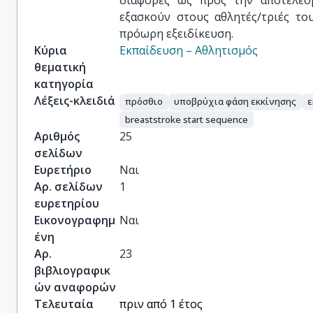
διαφορές ως προς την αποτελεσμ
εξασκούν στους αθλητές/τριές το
πρόωρη εξειδίκευση.
Κύρια
Εκπαίδευση – Αθλητισμός
θεματική
κατηγορία
Λέξεις-κλειδιά
πρόσθιο
υποβρύχια φάση εκκίνησης
ε
breaststroke start sequence
Αριθμός
25
σελίδων
Ευρετήριο
Ναι
Αρ. σελίδων
1
ευρετηρίου
Εικονογραφημ
Ναι
ένη
Αρ.
23
βιβλιογραφικ
ών αναφορών
Τελευταία
πριν από 1 έτος