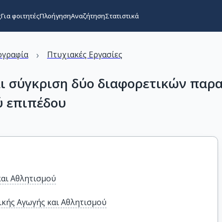
ς
Για φοιτητές
Πλοήγηση
Αναζήτηση
Στατιστικά
›
ογραφία
Πτυχιακές Εργασίες
αι σύγκριση δύο διαφορετικών πα
ύ επιπέδου
και Αθλητισμού
κής Αγωγής και Αθλητισμού