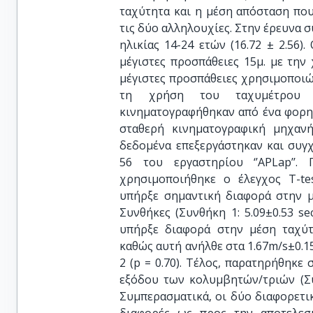
ταχύτητα και η μέση απόσταση πο
τις δύο αλληλουχίες. Στην έρευνα σ
ηλικίας 14-24 ετών (16.72 ± 2.56
μέγιστες προσπάθειες 15μ. με την
μέγιστες προσπάθειες χρησιμοποιώ
τη χρήση του ταχυμέτρου (
κινηματογραφήθηκαν από ένα φορη
σταθερή κινηματογραφική μηχανή
δεδομένα επεξεργάστηκαν και συγ
56 του εργαστηρίου ‘’APLap’’.
χρησιμοποιήθηκε ο έλεγχος Τ-tes
υπήρξε σημαντική διαφορά στην μ
Συνθήκες (Συνθήκη 1: 5.09±0.53 sec
υπήρξε διαφορά στην μέση ταχύ
καθώς αυτή ανήλθε στα 1.67m/s±0.15
2 (p = 0.70). Τέλος, παρατηρήθηκε
εξόδου των κολυμβητών/τριών (Συν
Συμπερασματικά, οι δύο διαφορετι