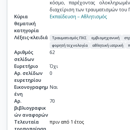
κόσμο, παρέχοντας ολοκληρωμέ
διαχείριση των τραυματισμών του 
Κύρια
Εκπαίδευση – Αθλητισμός
θεματική
κατηγορία
Λέξεις-κλειδιά
Τραυματισμός ΠΧΣ
εμβιομηχανική
στ
φορητή τεχνολογία
αθλητική ιατρική
Αριθμός
62
σελίδων
Ευρετήριο
Όχι
Αρ. σελίδων
0
ευρετηρίου
Εικονογραφημ
Ναι
ένη
Αρ.
70
βιβλιογραφικ
ών αναφορών
Τελευταία
πριν από 1 έτος
τροποποίηση