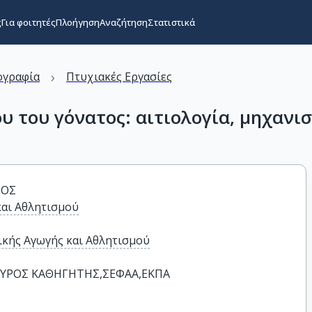
ς
Για φοιτητές
Πλοήγηση
Αναζήτηση
Στατιστικά
›
ογραφία
Πτυχιακές Εργασίες
υ του γόνατος: αιτιολογία, μηχαν
ΠΟΣ
και Αθλητισμού
κής Αγωγής και Αθλητισμού
ΥΡΟΣ ΚΑΘΗΓΗΤΗΣ,ΣΕΦΑΑ,ΕΚΠΑ