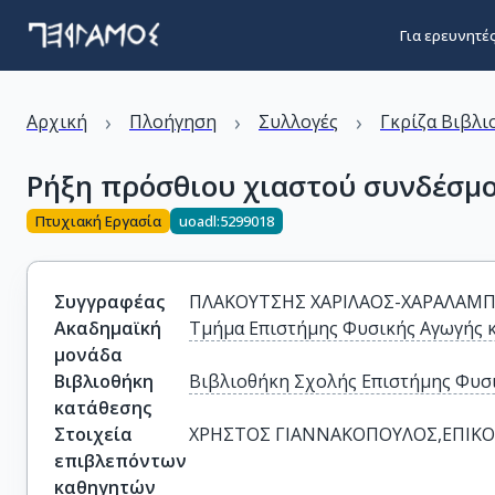
Για ερευνητέ
›
›
›
Αρχική
Πλοήγηση
Συλλογές
Γκρίζα Βιβλι
Ρήξη πρόσθιου χιαστού συνδέσμο
Πτυχιακή Εργασία
uoadl:5299018
Συγγραφέας
ΠΛΑΚΟΥΤΣΗΣ ΧΑΡΙΛΑΟΣ-ΧΑΡΑΛΑΜ
Ακαδημαϊκή
Τμήμα Επιστήμης Φυσικής Αγωγής 
μονάδα
Βιβλιοθήκη
Βιβλιοθήκη Σχολής Επιστήμης Φυσι
κατάθεσης
Στοιχεία
XΡΗΣΤΟΣ ΓΙΑΝΝΑΚΟΠΟΥΛΟΣ,ΕΠΙΚΟ
επιβλεπόντων
καθηγητών