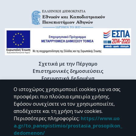
Σχετικά με την Πέργαμο
Επιστημονικές δημοσιεύσεις
Ερευνητικά δεδομένα
Διδακτορικές διατριβές & Γκρίζα βιβλιογραφία
Ο ιστοχώρος χρησιμοποιεί cookies για να σας
Προφίλ Ερευνητή
προσφέρει πιο πλούσια εμπειρία χρήσης.
Εφόσον συνεχίσετε να τον χρησιμοποιείτε,
αποδέχεστε και τη χρήση των cookies.
CC BY-NC 4.0
Περισσότερες πληροφορίες
:
https://www.uo
a.gr/to_panepistimio/prostasia_prosopikon_
Εκτός αν αναφέρεται διαφορετικά, το υλικό της "Περγάμου" διατίθεται
dedomenon/