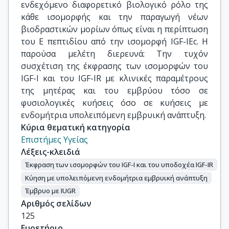
ενδεχόμενο διαφορετικό βιολογικό ρόλο της
κάθε ισομορφής και την παραγωγή νέων
βιοδραστικών μορίων όπως είναι η περίπτωση
του Ε πεπτιδίου από την ισομορφή ΙGF-IEc. Η
παρούσα μελέτη διερευνά: Την τυχόν
συσχέτιση της έκφρασης των ισομορφών του
IGF-I και του ΙGF-IR με κλινικές παραμέτρους
της μητέρας και του εμβρύου τόσο σε
φυσιολογικές κυήσεις όσο σε κυήσεις με
ενδομήτρια υπολειπόμενη εμβρυική ανάπτυξη.
Κύρια θεματική κατηγορία
Επιστήμες Υγείας
Λέξεις-κλειδιά
Έκφραση των ισομορφών του IGF-I και του υποδοχέα IGF-IR
Κύηση με υπολειπόμενη ενδομήτρια εμβρυική ανάπτυξη
Έμβρυο με IUGR
Αριθμός σελίδων
125
Ευρετήριο