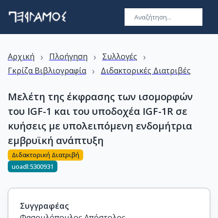
›
›
›
Αρχική
Πλοήγηση
Συλλογές
›
Γκρίζα Βιβλιογραφία
Διδακτορικές Διατριβές
Μελέτη της έκφρασης των ισομορφών
του IGF-1 και του υποδοχέα IGF-1R σε
κυήσεις με υπολειπόμενη ενδομήτρια
εμβρυϊκή ανάπτυξη
Διδακτορική Διατριβή
uoadl:5300931
Συγγραφέας
Φασουλόπουλος Απόστολος