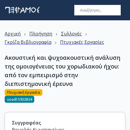
›
›
›
Αρχική
Πλοήγηση
Συλλογές
›
Γκρίζα Βιβλιογραφία
Πτυχιακές Εργασίες
Ακουστική και ψυχοακουστική ανάλυση
της ομοιογένειας του χορωδιακού ήχου:
από τον εμπειρισμό στην
διεπιστημονική έρευνα
Πτυχιακή Εργασία
uoadl:5302834
Συγγραφέας
Βουρλής Κωνσταντίνος