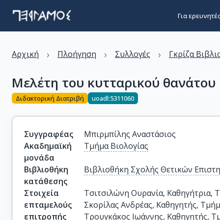
Για ερευνητέ
›
›
›
Αρχική
Πλοήγηση
Συλλογές
Γκρίζα Βιβλι
Μελέτη του κυτταρικού θανάτου 
Διδακτορική Διατριβή
uoadl:5311060
Συγγραφέας
Μπιρμπίλης Αναστάσιος
Ακαδημαϊκή
Τμήμα Βιολογίας
μονάδα
Βιβλιοθήκη
Βιβλιοθήκη Σχολής Θετικών Επιστ
κατάθεσης
Στοιχεία
Τσιτσιλώνη Ουρανία, Καθηγήτρια, Τμ
επταμελούς
Σκορίλας Ανδρέας, Καθηγητής, Τμήμ
επιτροπής
Τρουγκάκος Ιωάννης, Καθηγητής, Τμ