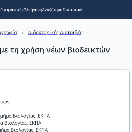
ς
Για φοιτητές
Πλοήγηση
Αναζήτηση
Στατιστικά
›
ογραφία
Διδακτορικές Διατριβές
με τη χρήση νέων βιοδεικτών
ημών
ήμα Βιολογίας, ΕΚΠΑ	

α Βιολογίας, ΕΚΠΑ

ήμα Βιολογίας, ΕΚΠΑ
