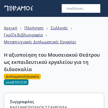
›
›
›
Αρχική
Πλοήγηση
Συλλογές
›
Γκρίζα Βιβλιογραφία
Μεταπτυχιακές Διπλωματικές Εργασίες
Η αξιοποίηση του Μουσειακού Θεάτρου
ως εκπαιδευτικού εργαλείου για τη
διδασκαλία
Διπλωματική Εργασία
uoadl:5312129
Συγγραφέας
ΒΑΛΣΑΜΟΠΟΥΛΟΥ ΣΤΑΥΡΟΥΛΑ