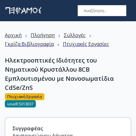
›
›
›
Αρχική
Πλοήγηση
Συλλογές
›
Γκρίζα Βιβλιογραφία
Πτυχιακές Εργασίες
Ηλεκτροοπτικές Ιδιότητες του
Νηματικού Κρυστάλλου 8CB
Εμπλουτισμένου με Νανοσωματίδια
CdSe/ZnS
Πτυχιακή Εργασία
uoadl:5313037
Συγγραφέας
Λαμπρογεώργου Δήμητρα