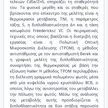
τελειών CdSe/ZnS, επηρεάζει τη σταθερότητά
του. Τα φυσικά μεγέθη και οι σταθερές που
βρίσκονται στο επίκεντρο της μελέτης είναι η
θερμοκρασία μετάβασης TNI, η παράμετρος
τάξης S, η διπλοθλαστικότητα Δn και η τάση
κατωφλιού Fréedericksz VC. Οι πειραματικές
τεχνικές στις οποίες βασίζεται η διατριβή της
εργασίας είναι η Πολωτική Οπτική
Μικροσκοπία Διέλευσης (TPOM), η μέθοδος
αντιστάθμισης με τον αντισταθμιστή Berek και
η γραφική μελέτη της διπλοθλαστικότητας
συναρτήσει της θερμοκρασίας με βάση την
εξίσωση Haller. Η μέθοδος TPOM περιλαμβάνει
τη διέλευση γραμμικά πολωμένου φωτός μέσα
από μία κυψελίδα υγρού κρυστάλλου 8CB, ο
οποίος λόγω της ανισοτροπίας του μεταβάλλει
την πόλωση του φωτός. Μέσω της ανάλυσης
της μεταβολής αυτής προσδιορίζεται η
διπλοθλαστικότητα σε δύο στάδια, παρουσία