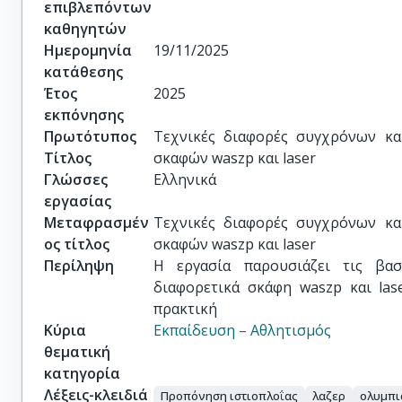
επιβλεπόντων
καθηγητών
Ημερομηνία
19/11/2025
κατάθεσης
Έτος
2025
εκπόνησης
Πρωτότυπος
Τεχνικές διαφορές συγχρόνων και
Τίτλος
σκαφών waszp και laser
Γλώσσες
Ελληνικά
εργασίας
Μεταφρασμέν
Τεχνικές διαφορές συγχρόνων και
ος τίτλος
σκαφών waszp και laser
Περίληψη
Η εργασία παρουσιάζει τις βασ
διαφορετικά σκάφη waszp και las
πρακτική
Κύρια
Εκπαίδευση – Αθλητισμός
θεματική
κατηγορία
Λέξεις-κλειδιά
Προπόνηση ιστιοπλοΐας
λαζερ
ολυμπι