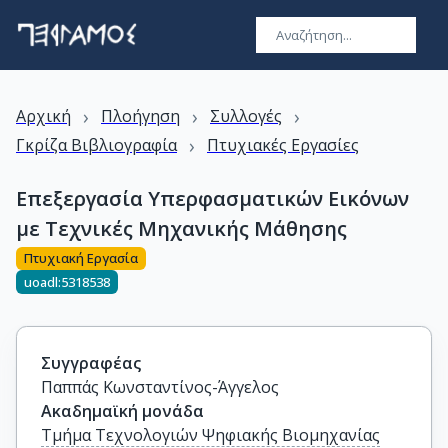
›
›
›
Αρχική
Πλοήγηση
Συλλογές
›
Γκρίζα Βιβλιογραφία
Πτυχιακές Εργασίες
Επεξεργασία Υπερφασματικών Εικόνων
με Τεχνικές Μηχανικής Μάθησης
Πτυχιακή Εργασία
uoadl:5318538
Συγγραφέας
Παππάς Κωνσταντίνος-Άγγελος
Ακαδημαϊκή μονάδα
Τμήμα Τεχνολογιών Ψηφιακής Βιομηχανίας