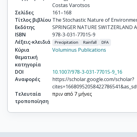
Costas Varotsos
Σελίδες
161–168
Τίτλος βιβλίου
The Stochastic Nature of Environm
Εκδότης
SPRINGER NATURE SWITZERLAND 
ISBN
978-3-031-77015-9
Λέξεις-κλειδιά
Precipitation
Rainfall
DFA
Κύρια
Voluminus Publications
θεματική
κατηγορία
DOI
10.1007/978-3-031-77015-9_16
Αναφορές
https://scholar.google.com/scholar?
cites=16680952058422786541&as_sd
Τελευταία
πριν από 7 μήνες
τροποποίηση