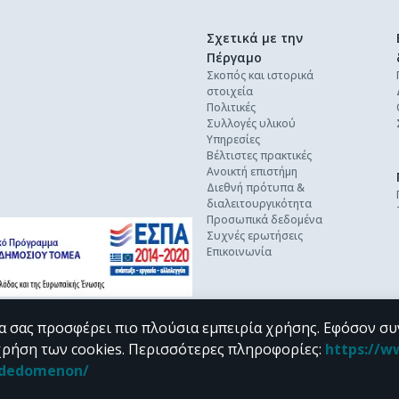
Σχετικά με την
Πέργαμο
Σκοπός και ιστορικά
στοιχεία
Πολιτικές
Συλλογές υλικού
Υπηρεσίες
Βέλτιστες πρακτικές
Ανοικτή επιστήμη
Διεθνή πρότυπα &
διαλειτουργικότητα
Προσωπικά δεδομένα
Συχνές ερωτήσεις
Επικοινωνία
α σας προσφέρει πιο πλούσια εμπειρία χρήσης. Εφόσον συ
χρήση των cookies.
Περισσότερες πληροφορίες
:
https://w
n_dedomenon/
υπό τους όρους της
CC BY-NC 4.0
άδειας Creative Commons
.