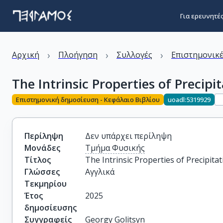
Για ερευνητέ
›
›
›
Αρχική
Πλοήγηση
Συλλογές
Επιστημονικέ
The Intrinsic Properties of Precipi
Επιστημονική δημοσίευση - Κεφάλαιο Βιβλίου
uoadl:5319929
Περίληψη
Δεν υπάρχει περίληψη
Μονάδες
Τμήμα Φυσικής
Τίτλος
The Intrinsic Properties of Precipitat
Γλώσσες
Αγγλικά
Τεκμηρίου
Έτος
2025
δημοσίευσης
Συγγραφείς
Georgy Golitsyn
