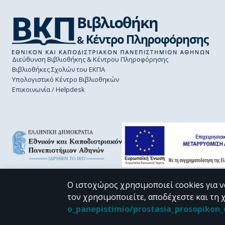
Διεύθυνση Βιβλιοθήκης & Κέντρου Πληροφόρησης
Βιβλιοθήκες Σχολών του ΕΚΠΑ
Υπολογιστικό Κέντρο Βιβλιοθηκών
Επικοινωνία / Helpdesk
Ο ιστοχώρος χρησιμοποιεί cookies για ν
τον χρησιμοποιείτε, αποδέχεστε και τη 
CC BY-NC 4.0
o_panepistimio/prostasia_prosopiko
Εκτός αν αναφέρεται διαφορετικά, το υλικό της "Περγάμου" διατίθεται 