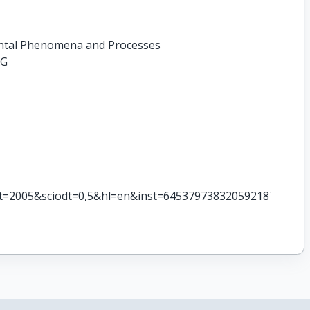
ental Phenomena and Processes
AG
t=2005&sciodt=0,5&hl=en&inst=6453797383205921872