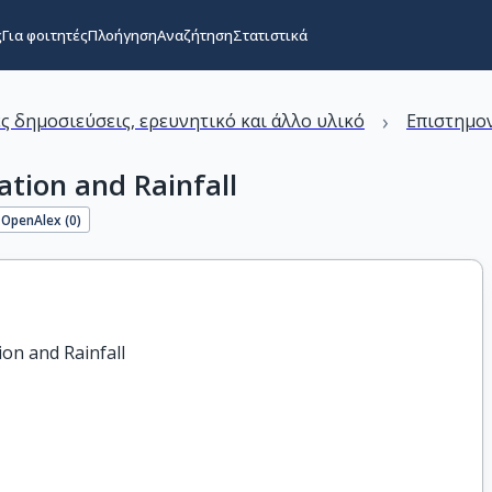
ς
Για φοιτητές
Πλοήγηση
Αναζήτηση
Στατιστικά
›
ς δημοσιεύσεις, ερευνητικό και άλλο υλικό
Επιστημον
tation and Rainfall
OpenAlex (
0
)
ion and Rainfall