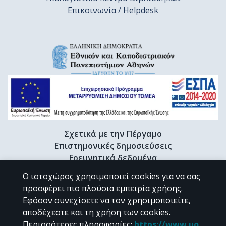
Επικοινωνία / Helpdesk
Σχετικά με την Πέργαμο
Επιστημονικές δημοσιεύσεις
Ερευνητικά δεδομένα
Διδακτορικές διατριβές & Γκρίζα βιβλιογραφία
Ο ιστοχώρος χρησιμοποιεί cookies για να σας
Προφίλ Ερευνητή
προσφέρει πιο πλούσια εμπειρία χρήσης.
Εφόσον συνεχίσετε να τον χρησιμοποιείτε,
αποδέχεστε και τη χρήση των cookies.
CC BY-NC 4.0
Περισσότερες πληροφορίες
:
https://www.uo