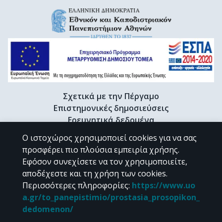
Σχετικά με την Πέργαμο
Επιστημονικές δημοσιεύσεις
Ερευνητικά δεδομένα
Διδακτορικές διατριβές & Γκρίζα βιβλιογραφία
Ο ιστοχώρος χρησιμοποιεί cookies για να σας
Προφίλ Ερευνητή
προσφέρει πιο πλούσια εμπειρία χρήσης.
Εφόσον συνεχίσετε να τον χρησιμοποιείτε,
αποδέχεστε και τη χρήση των cookies.
CC BY-NC 4.0
Περισσότερες πληροφορίες
:
https://www.uo
a.gr/to_panepistimio/prostasia_prosopikon_
Εκτός αν αναφέρεται διαφορετικά, το υλικό της "Περγάμου" διατίθεται
dedomenon/
υπό τους όρους της
CC BY-NC 4.0
άδειας Creative Commons
.