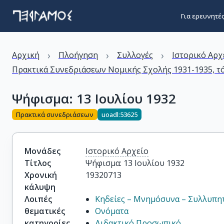
Για ερευνητέ
›
›
›
Αρχική
Πλοήγηση
Συλλογές
Ιστορικό Αρχ
Πρακτικά Συνεδριάσεων Νομικής Σχολής 1931-1935, τ
Ψήφισμα: 13 Ιουλίου 1932
Πρακτικά συνεδριάσεων
uoadl:53625
Μονάδες
Ιστορικό Αρχείο
Τίτλος
Ψήφισμα: 13 Ιουλίου 1932
Χρονική
19320713
κάλυψη
Λοιπές
Κηδείες – Μνημόσυνα – Συλλυπη
θεματικές
Ονόματα
κατηγορίες
Διδακτικό Προσωπικό