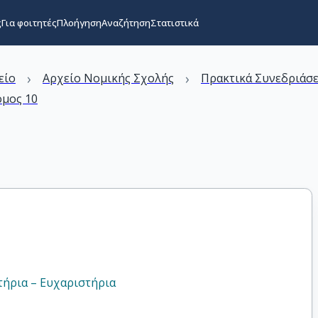
ς
Για φοιτητές
Πλοήγηση
Αναζήτηση
Στατιστικά
›
›
είο
Αρχείο Νομικής Σχολής
Πρακτικά Συνεδριάσ
όμος 10
τήρια – Ευχαριστήρια