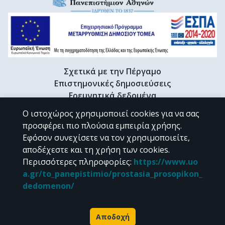
Σχετικά με την Πέργαμο
Επιστημονικές δημοσιεύσεις
Ερευνητικά δεδομένα
Διδακτορικές διατριβές & Γκρίζα βιβλιογραφία
Ο ιστοχώρος χρησιμοποιεί cookies για να σας
Προφίλ Ερευνητή
προσφέρει πιο πλούσια εμπειρία χρήσης.
Εφόσον συνεχίσετε να τον χρησιμοποιείτε,
αποδέχεστε και τη χρήση των cookies.
CC BY-NC 4.0
Περισσότερες πληροφορίες
:
https://www.uo
a.gr/to_panepistimio/prostasia_prosopikon_
Εκτός αν αναφέρεται διαφορετικά, το υλικό της "Περγάμου" διατίθεται
dedomenon/
υπό τους όρους της
CC BY-NC 4.0
άδειας Creative Commons
.
Powered by
Αποδοχή