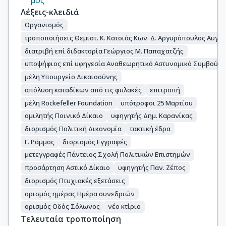
μός
Λέξεις-κλειδιά
Οργανισμός
τροποποιήσεις Θεμιστ. Κ. Κατσιάς Κων. Δ. Αργυρόπουλος Αυγερ
διατριβή επί διδακτορία Γεώργιος Μ. Παπαχατζής
υποψήφιος επί υφηγεσία Αναθεωρητικό Αστυνομικό Συμβούλι
μέλη Υπουργείο Δικαιοσύνης
απόλυση καταδίκων από τις φυλακές
επιτροπή
μέλη Rockefeller Foundation
υπότροφοι 25 Μαρτίου
ομιλητής Ποινικό Δίκαιο
υφηγητής Δημ. Καρανίκας
διορισμός Πολιτική Δικονομία
τακτική έδρα
Γ. Ράμμος
διορισμός Εγγραφές
μετεγγραφές Πάντειος Σχολή Πολιτικών Επιστημών
προσάρτηση Αστικό Δίκαιο
υφηγητής Παν. Ζέπος
διορισμός Πτυχιακές εξετάσεις
ορισμός ημέρας Ημέρα συνεδριών
ορισμός Οδός Σόλωνος
νέο κτίριο
Τελευταία τροποποίηση