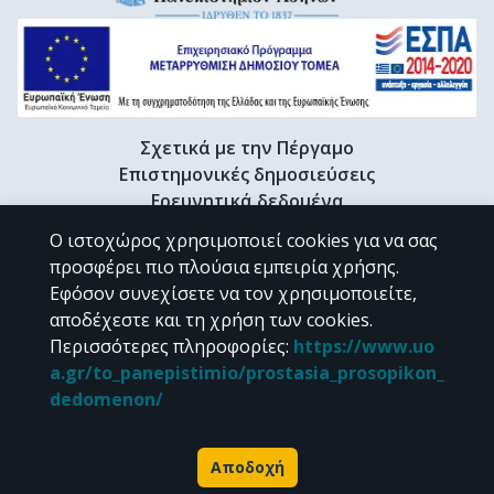
Σχετικά με την Πέργαμο
Επιστημονικές δημοσιεύσεις
Ερευνητικά δεδομένα
Διδακτορικές διατριβές & Γκρίζα βιβλιογραφία
Ο ιστοχώρος χρησιμοποιεί cookies για να σας
Προφίλ Ερευνητή
προσφέρει πιο πλούσια εμπειρία χρήσης.
Εφόσον συνεχίσετε να τον χρησιμοποιείτε,
αποδέχεστε και τη χρήση των cookies.
CC BY-NC 4.0
Περισσότερες πληροφορίες
:
https://www.uo
a.gr/to_panepistimio/prostasia_prosopikon_
Εκτός αν αναφέρεται διαφορετικά, το υλικό της "Περγάμου" διατίθεται
dedomenon/
υπό τους όρους της
CC BY-NC 4.0
άδειας Creative Commons
.
Powered by
Αποδοχή