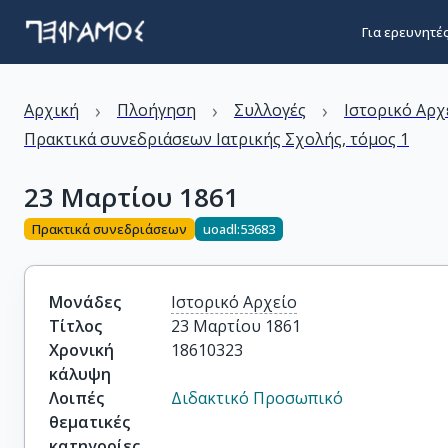
Για ερευνητέ
›
›
›
Αρχική
Πλοήγηση
Συλλογές
Ιστορικό Αρχ
Πρακτικά συνεδριάσεων Ιατρικής Σχολής, τόμος 1
23 Μαρτίου 1861
Πρακτικά συνεδριάσεων
uoadl:53683
Μονάδες
Ιστορικό Αρχείο
Τίτλος
23 Μαρτίου 1861
Χρονική
18610323
κάλυψη
Λοιπές
Διδακτικό Προσωπικό
θεματικές
κατηγορίες