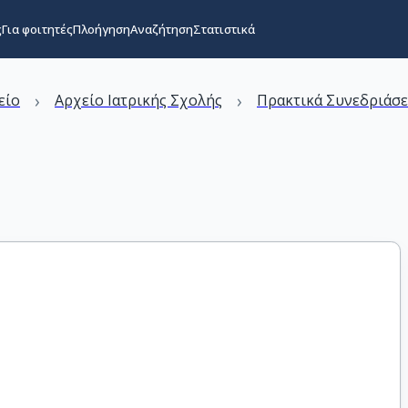
ς
Για φοιτητές
Πλοήγηση
Αναζήτηση
Στατιστικά
›
›
είο
Αρχείο Ιατρικής Σχολής
Πρακτικά Συνεδριάσε