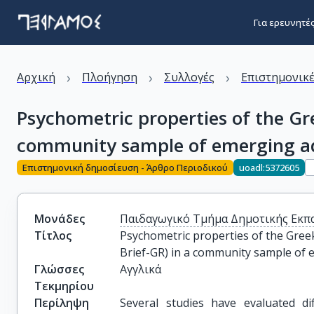
Για ερευνητέ
›
›
›
Αρχική
Πλοήγηση
Συλλογές
Επιστημονικέ
Psychometric properties of the Gre
community sample of emerging a
Επιστημονική δημοσίευση - Άρθρο Περιοδικού
uoadl:5372605
Μονάδες
Παιδαγωγικό Τμήμα Δημοτικής Εκπ
Τίτλος
Psychometric properties of the Greek
Brief-GR) in a community sample of 
Γλώσσες
Αγγλικά
Τεκμηρίου
Περίληψη
Several studies have evaluated di