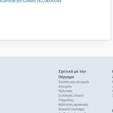
ce/article/pii/S2666518224000044
Σχετικά με την
Πέργαμο
Σκοπός και ιστορικά
στοιχεία
Πολιτικές
Συλλογές υλικού
Υπηρεσίες
Βέλτιστες πρακτικές
Ανοικτή επιστήμη