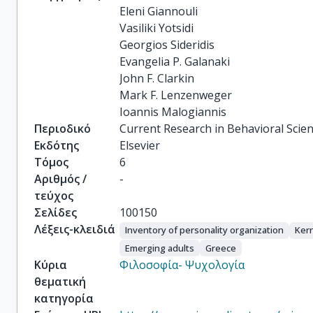
Eleni Giannouli

Vasiliki Yotsidi

Georgios Sideridis

Evangelia P. Galanaki

John F. Clarkin

Mark F. Lenzenweger

Ioannis Malogiannis
Περιοδικό
Current Research in Behavioral Scie
Εκδότης
Elsevier
Τόμος
6
Αριθμός /
-
τεύχος
Σελίδες
100150
Λέξεις-κλειδιά
Inventory of personality organization
Ker
Emerging adults
Greece
Κύρια
Φιλοσοφία- Ψυχολογία
θεματική
κατηγορία