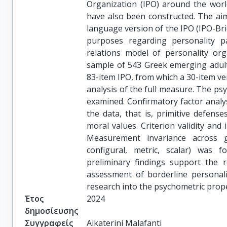
Organization (IPO) around the wor
have also been constructed. The aim 
language version of the IPO (IPO-Bri
purposes regarding personality p
relations model of personality or
sample of 543 Greek emerging adult
83-item IPO, from which a 30-item ve
analysis of the full measure. The ps
examined. Confirmatory factor analys
the data, that is, primitive defenses
moral values. Criterion validity and 
Measurement invariance across g
configural, metric, scalar) was
preliminary findings support the re
assessment of borderline personali
research into the psychometric propert
Έτος
2024
δημοσίευσης
Συγγραφείς
Aikaterini Malafanti
