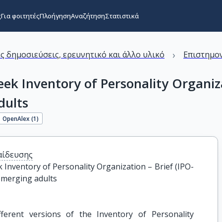
ς
Για φοιτητές
Πλοήγηση
Αναζήτηση
Στατιστικά
›
ς δημοσιεύσεις, ερευνητικό και άλλο υλικό
Επιστημον
ek Inventory of Personality Organizat
dults
OpenAlex (
1
)
αίδευσης
 Inventory of Personality Organization – Brief (IPO-
emerging adults
fferent versions of the Inventory of Personality