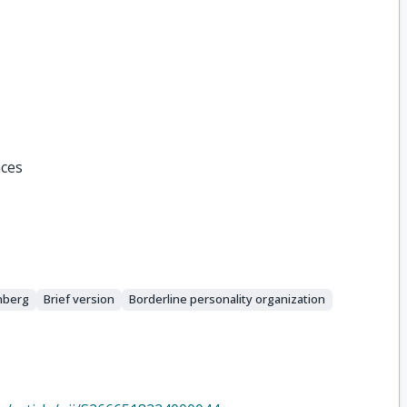
nces
nberg
Brief version
Borderline personality organization