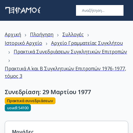
›
›
›
Αρχική
Πλοήγηση
Συλλογές
›
Ιστορικό Αρχείο
Αρχείο Γραμματείας Συγκλήτου
›
Πρακτικά Συνεδριάσεων Συγκλητικών Επιτροπών
›
Πρακτικά Α΄ και Β΄ Συγκλητικών Επιτροπών 1976-1977,
τόμος 3
Συνεδρίαση: 29 Μαρτίου 1977
Πρακτικά συνεδριάσεων
uoadl:54100
Μονάδες