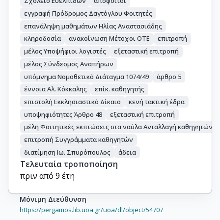
Σχολείο Ευελπίδων
απόφοιτοι
εγγραφή Πρόδρομος Δαγτόγλου Φοιτητές
επανάληψη μαθημάτων Ηλίας Αναστασιάδης
κληροδοσία
ανακοίνωση Μέτοχοι ΟΤΕ
επιτροπή
μέλος Υποψήφιοι λογιστές
εξεταστική επιτροπή
μέλος Σύνδεσμος Αναπήρων
υπόμνημα Νομοθετικό Διάταγμα 1074/49
άρθρο 5
έννοια Αλ. Κόκκαλης
επίκ. καθηγητής
επιστολή Εκκλησιαστικό Δίκαιο
κενή τακτική έδρα
υποψηφιότητες Άρθρο 48
εξεταστική επιτροπή
μέλη Φοιτητικές εκπτώσεις στα ναύλα Ανταλλαγή καθηγητών
επιτροπή Συγγράμματα καθηγητών
διατίμηση Ιω. Σπυρόπουλος
άδεια
Τελευταία τροποποίηση
πριν από 9 έτη
Μόνιμη Διεύθυνση
https://pergamos.lib.uoa.gr/uoa/dl/object/54707