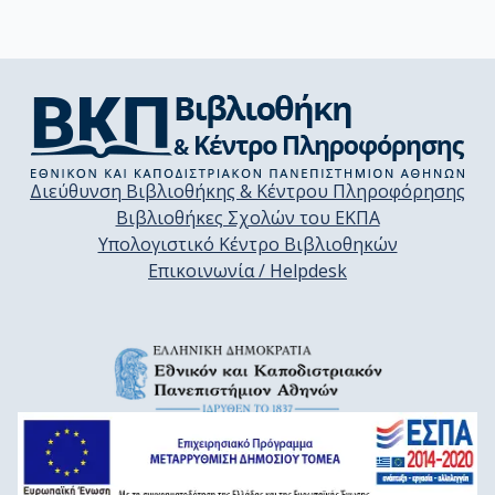
Διεύθυνση Βιβλιοθήκης & Κέντρου Πληροφόρησης
Βιβλιοθήκες Σχολών του ΕΚΠΑ
Υπολογιστικό Κέντρο Βιβλιοθηκών
Επικοινωνία / Helpdesk