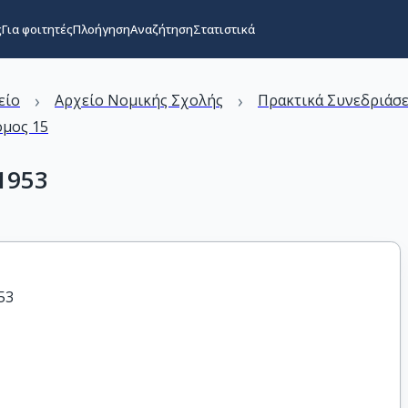
ς
Για φοιτητές
Πλοήγηση
Αναζήτηση
Στατιστικά
›
›
είο
Αρχείο Νομικής Σχολής
Πρακτικά Συνεδριάσ
όμος 15
1953
53