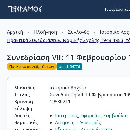
Για ερευνητέ
›
›
›
Αρχική
Πλοήγηση
Συλλογές
Ιστορικό Αρχ
Πρακτικά Συνεδριάσεων Νομικής Σχολής 1948-1953, τ
Συνεδρίαση VΙΙ: 11 Φεβρουαρίου 
Πρακτικά συνεδριάσεων
uoadl:54776
Μονάδες
Ιστορικό Αρχείο
Τίτλος
Συνεδρίαση VΙΙ: 11 Φεβρουαρίου 19
Χρονική
19530211
κάλυψη
Λοιπές
Επιτροπές, Εφορείες, Συμβούλια
θεματικές
Αιτήσεις – Αναφορές
κατηγορίες
Εξετάσεις - Διαγωνίσματα