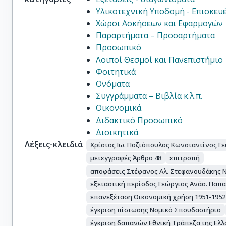
Υλικοτεχνική Υποδομή - Επισκευέ
Χώροι Ασκήσεων και Εφαρμογών
Παραρτήματα – Προσαρτήματα
Προσωπικό
Λοιποί Θεσμοί και Πανεπιστήμιο
Φοιτητικά
Ονόματα
Συγγράμματα – Βιβλία κ.λ.π.
Οικονομικά
Διδακτικό Προσωπικό
Διοικητικά
Λέξεις-κλειδιά
Χρίστος Ιω. Ποζιόπουλος Κωνσταντίνος Γε
μετεγγραφές Άρθρο 48
επιτροπή
αποφάσεις Στέφανος Αλ. Στεφανουδάκης Νι
εξεταστική περίοδος Γεώργιος Ανάσ. Παπ
επανεξέταση Οικονομική χρήση 1951-1952
έγκριση πίστωσης Νομικό Σπουδαστήριο
έγκριση δαπανών Εθνική Τράπεζα της Ελλ