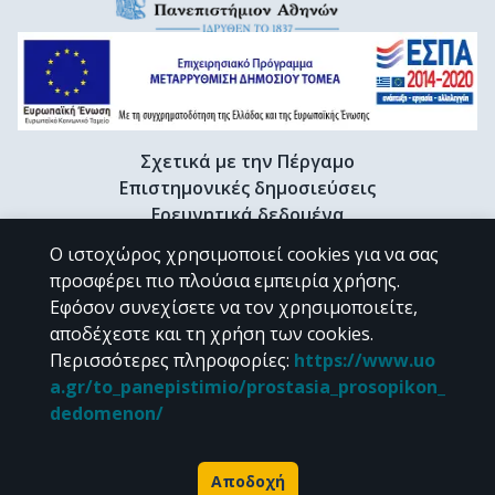
Σχετικά με την Πέργαμο
Επιστημονικές δημοσιεύσεις
Ερευνητικά δεδομένα
Διδακτορικές διατριβές & Γκρίζα βιβλιογραφία
Ο ιστοχώρος χρησιμοποιεί cookies για να σας
Προφίλ Ερευνητή
προσφέρει πιο πλούσια εμπειρία χρήσης.
Εφόσον συνεχίσετε να τον χρησιμοποιείτε,
αποδέχεστε και τη χρήση των cookies.
CC BY-NC 4.0
Περισσότερες πληροφορίες
:
https://www.uo
a.gr/to_panepistimio/prostasia_prosopikon_
Εκτός αν αναφέρεται διαφορετικά, το υλικό της "Περγάμου" διατίθεται
dedomenon/
υπό τους όρους της
CC BY-NC 4.0
άδειας Creative Commons
.
Powered by
Αποδοχή