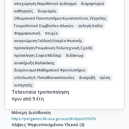
αποχώρηση Νομοθετικό Διάταγμα
διαμαρτυρία
καθηγητές
διορισμός
Οθωμανικό Πανεπιστήμιο Κωνσταντίνος Ζέγγελης
Γνωμοδοτικό Συμβούλιο Αλυκών
εκλογή Ιταλία
Φαρμακευτική
πτυχίο
αναγνώριση Γαλλική Εταιρία Φυσικής
πρόσκληση Ρουμάνικη Πολυτεχνική Σχολή
πρόσκληση Σοφία Μύλλερ
διδάκτωρ
ανακήρυξη Βαλακάκης
διαγώνισμα Μαθηματικό Φροντιστήριο
επίπλωση Κ. Παπαθανασόπουλος
διατριβή
κρίση
εισηγητής
Τελευταία τροποποίηση
πριν από 9 έτη
Μόνιμη Διεύθυνση
https://pergamos.lib.uoa.gr/uoa/dl/object/55076
Λήψεις Ψηφιοποιημένου Υλικού
(
2
)