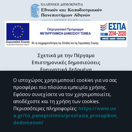
Σχετικά με την Πέργαμο
Επιστημονικές δημοσιεύσεις
Ερευνητικά δεδομένα
Διδακτορικές διατριβές & Γκρίζα βιβλιογραφία
Ο ιστοχώρος χρησιμοποιεί cookies για να σας
Προφίλ Ερευνητή
προσφέρει πιο πλούσια εμπειρία χρήσης.
Εφόσον συνεχίσετε να τον χρησιμοποιείτε,
αποδέχεστε και τη χρήση των cookies.
CC BY-NC 4.0
Περισσότερες πληροφορίες
:
https://www.uo
a.gr/to_panepistimio/prostasia_prosopikon_
Εκτός αν αναφέρεται διαφορετικά, το υλικό της "Περγάμου" διατίθεται
dedomenon/
υπό τους όρους της
CC BY-NC 4.0
άδειας Creative Commons
.