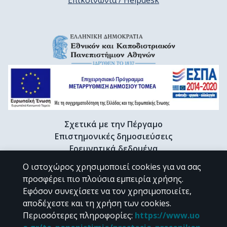
Επικοινωνία / Helpdesk
Σχετικά με την Πέργαμο
Επιστημονικές δημοσιεύσεις
Ερευνητικά δεδομένα
Διδακτορικές διατριβές & Γκρίζα βιβλιογραφία
Ο ιστοχώρος χρησιμοποιεί cookies για να σας
Προφίλ Ερευνητή
προσφέρει πιο πλούσια εμπειρία χρήσης.
Εφόσον συνεχίσετε να τον χρησιμοποιείτε,
αποδέχεστε και τη χρήση των cookies.
CC BY-NC 4.0
Περισσότερες πληροφορίες
:
https://www.uo