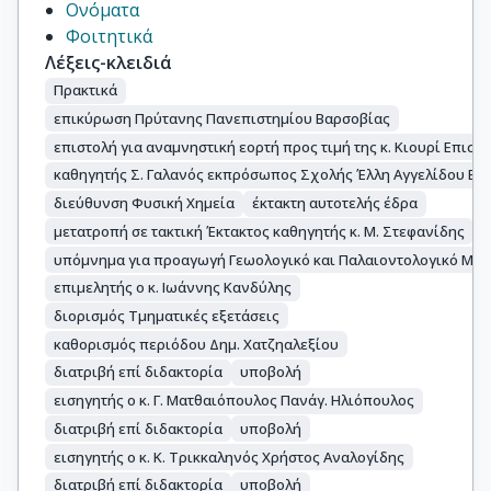
Ονόματα
Φοιτητικά
Λέξεις-κλειδιά
Πρακτικά
επικύρωση Πρύτανης Πανεπιστημίου Βαρσοβίας
επιστολή για αναμνηστική εορτή προς τιμή της κ. Κιουρί Επισ
καθηγητής Σ. Γαλανός εκπρόσωπος Σχολής Έλλη Αγγελίδου Ερ
διεύθυνση Φυσική Χημεία
έκτακτη αυτοτελής έδρα
μετατροπή σε τακτική Έκτακτος καθηγητής κ. Μ. Στεφανίδης
υπόμνημα για προαγωγή Γεωολογικό και Παλαιοντολογικό Μου
επιμελητής ο κ. Ιωάννης Κανδύλης
διορισμός Τμηματικές εξετάσεις
καθορισμός περιόδου Δημ. Χατζηαλεξίου
διατριβή επί διδακτορία
υποβολή
εισηγητής ο κ. Γ. Ματθαιόπουλος Πανάγ. Ηλιόπουλος
διατριβή επί διδακτορία
υποβολή
εισηγητής ο κ. Κ. Τρικκαληνός Χρήστος Αναλογίδης
διατριβή επί διδακτορία
υποβολή