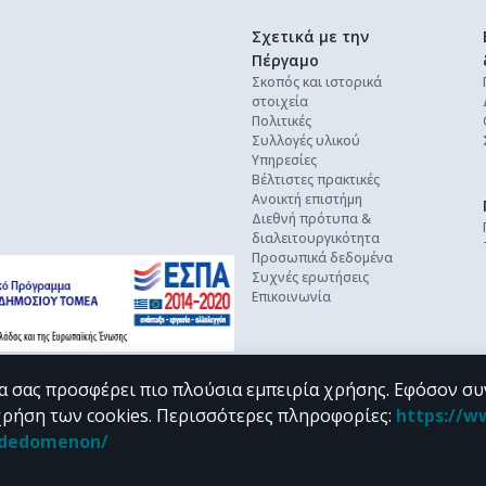
Σχετικά με την
Πέργαμο
Σκοπός και ιστορικά
στοιχεία
Πολιτικές
Συλλογές υλικού
Υπηρεσίες
Βέλτιστες πρακτικές
Ανοικτή επιστήμη
Διεθνή πρότυπα &
διαλειτουργικότητα
Προσωπικά δεδομένα
Συχνές ερωτήσεις
Επικοινωνία
α σας προσφέρει πιο πλούσια εμπειρία χρήσης. Εφόσον συ
χρήση των cookies.
Περισσότερες πληροφορίες
:
https://w
n_dedomenon/
υπό τους όρους της
CC BY-NC 4.0
άδειας Creative Commons
.