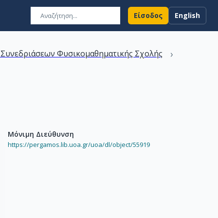
Είσοδος
English
›
 Συνεδριάσεων Φυσικομαθηματικής Σχολής
Μόνιμη Διεύθυνση
https://pergamos.lib.uoa.gr/uoa/dl/object/55919