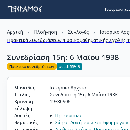
Για ερευνητέ
›
›
›
Αρχική
Πλοήγηση
Συλλογές
Ιστορικό Αρχ
Πρακτικά Συνεδριάσεων Φυσικομαθηματικής Σχολής 19
Συνεδρίαση 15η: 6 Μαΐου 1938
Πρακτικά συνεδριάσεων
uoadl:55919
Μονάδες
Ιστορικό Αρχείο
Τίτλος
Συνεδρίαση 15η: 6 Μαΐου 1938
Χρονική
19380506
κάλυψη
Λοιπές
Προσωπικό
θεματικές
Χώροι Ασκήσεων και Εφαρμογών
κατηγορίες
Διεθνείς Σχέσεις Πανεπιστημίου