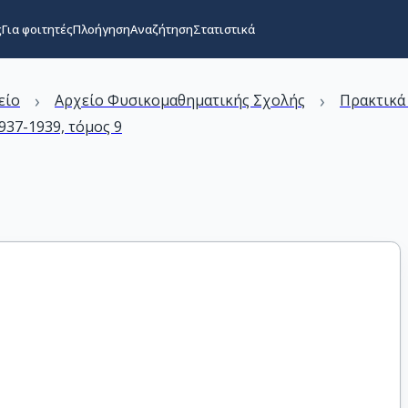
ς
Για φοιτητές
Πλοήγηση
Αναζήτηση
Στατιστικά
›
›
είο
Αρχείο Φυσικομαθηματικής Σχολής
Πρακτικά
37-1939, τόμος 9