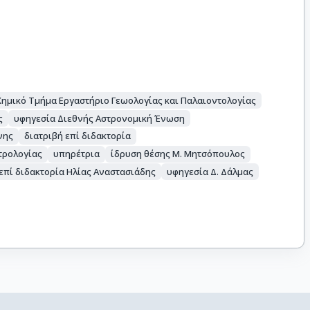
Χημικό Τμήμα Εργαστήριο Γεωολογίας και Παλαιοντολογίας
ς
υφηγεσία Διεθνής Αστρονομική Ένωση
νης
διατριβή επί διδακτορία
τρολογίας
υπηρέτρια
ίδρυση θέσης Μ. Μητσόπουλος
 επί διδακτορία Ηλίας Αναστασιάδης
υφηγεσία Δ. Δάλμας