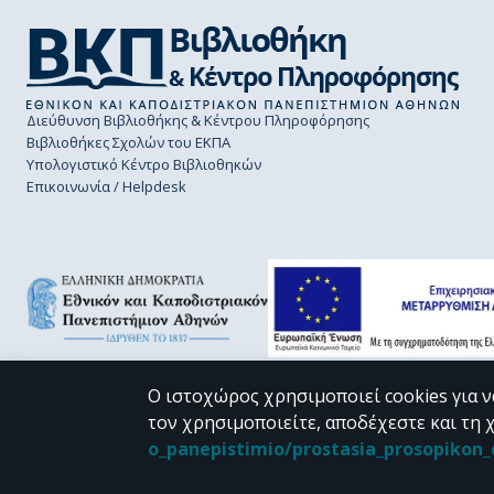
Διεύθυνση Βιβλιοθήκης & Κέντρου Πληροφόρησης
Βιβλιοθήκες Σχολών του ΕΚΠΑ
Υπολογιστικό Κέντρο Βιβλιοθηκών
Επικοινωνία / Helpdesk
Ο ιστοχώρος χρησιμοποιεί cookies για ν
τον χρησιμοποιείτε, αποδέχεστε και τη 
CC BY-NC 4.0
o_panepistimio/prostasia_prosopiko
Εκτός αν αναφέρεται διαφορετικά, το υλικό της "Περγάμου" διατίθεται 