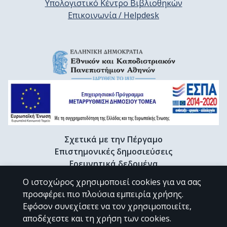
Υπολογιστικό Κέντρο Βιβλιοθηκών
Επικοινωνία / Helpdesk
Σχετικά με την Πέργαμο
Επιστημονικές δημοσιεύσεις
Ερευνητικά δεδομένα
Διδακτορικές διατριβές & Γκρίζα βιβλιογραφία
Ο ιστοχώρος χρησιμοποιεί cookies για να σας
Προφίλ Ερευνητή
προσφέρει πιο πλούσια εμπειρία χρήσης.
Εφόσον συνεχίσετε να τον χρησιμοποιείτε,
αποδέχεστε και τη χρήση των cookies.
CC BY-NC 4.0