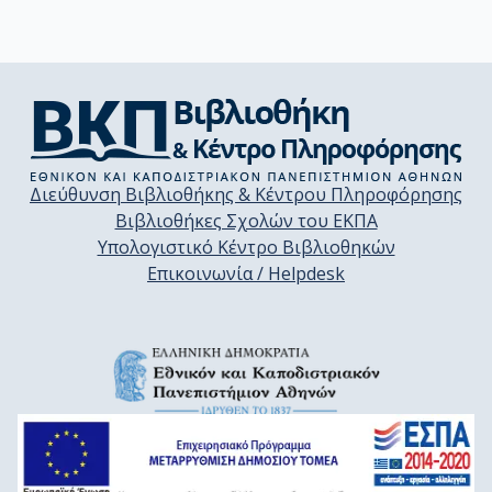
Διεύθυνση Βιβλιοθήκης & Κέντρου Πληροφόρησης
Βιβλιοθήκες Σχολών του ΕΚΠΑ
Υπολογιστικό Κέντρο Βιβλιοθηκών
Επικοινωνία / Helpdesk