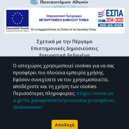
Σχετικά με την Πέργαμο
Επιστημονικές δημοσιεύσεις
Ερευνητικά δεδομένα
Διδακτορικές διατριβές & Γκρίζα βιβλιογραφία
Ο ιστοχώρος χρησιμοποιεί cookies για να σας
Προφίλ Ερευνητή
προσφέρει πιο πλούσια εμπειρία χρήσης.
Εφόσον συνεχίσετε να τον χρησιμοποιείτε,
αποδέχεστε και τη χρήση των cookies.
CC BY-NC 4.0
Περισσότερες πληροφορίες
:
https://www.uo
a.gr/to_panepistimio/prostasia_prosopikon_
Εκτός αν αναφέρεται διαφορετικά, το υλικό της "Περγάμου" διατίθεται
dedomenon/
υπό τους όρους της
CC BY-NC 4.0
άδειας Creative Commons
.
Powered by
Αποδοχή