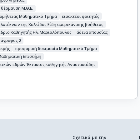
ήριο Χημείας
 θέρμανση Μ.Θ.Ε.
ρομήθειας Μαθηματικό Τμήμα
εισακτέοι φοιτητές
λυτέκνων της Χαλκίδας Είδη αμερικάνικης βοήθειας
έδριο Καθηγητής Ηλ. Μαριολόπουλος
άδεια απουσίας
άγραφος 2
ακρής
προφορική δοκιμασία Μαθηματικό Τμήμα
Μαθηματική Επιστήμη
κτικών εδρών Έκτακτος καθηγητής Αναστασιάδης
Σχετικά με την