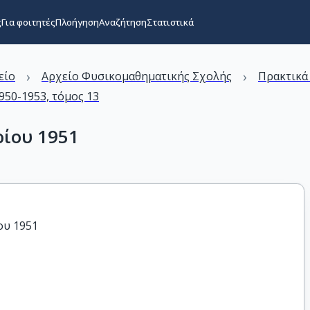
ς
Για φοιτητές
Πλοήγηση
Αναζήτηση
Στατιστικά
›
›
είο
Αρχείο Φυσικομαθηματικής Σχολής
Πρακτικά
50-1953, τόμος 13
ρίου 1951
ου 1951