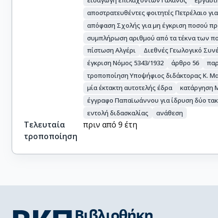
εισαγωγή επιλαχόντων Γαλανός
Εργαστ
αποστρατευθέντες φοιτητές Πετρέλαιο για
απόφαση Σχολής για μη έγκριση ποσού π
συμπλήρωση αριθμού από τα τέκνα των πο
πίστωση Αλγέρι
Διεθνές Γεωλογικό Συν
έγκριση Νόμος 5343/1932
άρθρο 56
παρ
τροποποίηση Υποψήφιος διδάκτορας Κ. Μ
μία έκτακτη αυτοτελής έδρα
κατάργηση 
έγγραφο Παπαϊωάννου για ίδρυση δύο τα
εντολή διδασκαλίας
ανάθεση
Τελευταία
πριν από 9 έτη
τροποποίηση