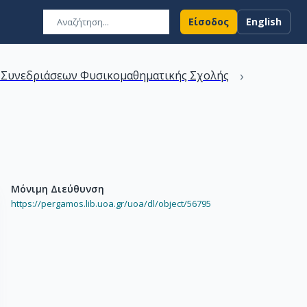
Είσοδος
English
›
 Συνεδριάσεων Φυσικομαθηματικής Σχολής
Μόνιμη Διεύθυνση
https://pergamos.lib.uoa.gr/uoa/dl/object/56795