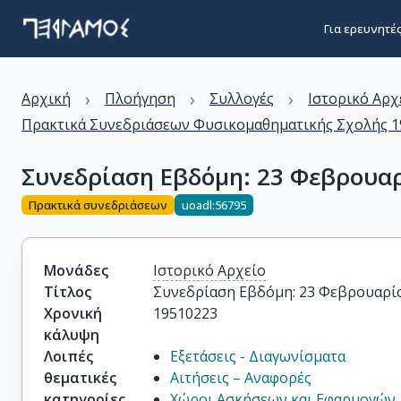
Για ερευνητέ
›
›
›
Αρχική
Πλοήγηση
Συλλογές
Ιστορικό Αρχ
Πρακτικά Συνεδριάσεων Φυσικομαθηματικής Σχολής 19
Συνεδρίαση Εβδόμη: 23 Φεβρουα
Πρακτικά συνεδριάσεων
uoadl:56795
Μονάδες
Ιστορικό Αρχείο
Τίτλος
Συνεδρίαση Εβδόμη: 23 Φεβρουαρί
Χρονική
19510223
κάλυψη
Λοιπές
Εξετάσεις - Διαγωνίσματα
θεματικές
Αιτήσεις – Αναφορές
κατηγορίες
Χώροι Ασκήσεων και Εφαρμογών