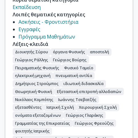
Εκπαίδευση
Λοιπές θεματικές κατηγορίες
Ασκήσεις - Φροντιστήρια
Εγγραφές
Πρόγραμμα Μαθημάτων
Λέξεις-κλειδιά
Διοικητής Σύρου
όργανα Φυσικής
αποστολή
Γεώργιος Ράλλης
Γεώργιος Βούρης
Πειραματικής Φυσικής
Φυσικό Ταμείο
ηλεκτρική μηχανή
πνευματική αντλία
Δημήτριος Στρούμπος
ιδιωτική διδασκαλία
Θεωρητική Φυσική
Εξεταστική επιτροπή αλλοδαπών
Νικόλαος Κομπότης
Ιωάννης Τσεβατζής
εξετασθέντες
Ιατρική Σχολή
Χειρουργική Σχολή
ονόματα εξεταζομένων
Γεώργιος Γλαράκης
Γραμματέας της Επικρατείας
Γεώργιος Φρεούζης
φοιτητής Ιατρικής