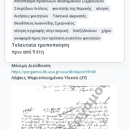
Απόσπασμα πρακτικών Ακαδημαϊκού Συμβουλίου
Σπυρίδων Λιόλιος
φοιτητής της Νομικής
αίτηση
Αιτήσεις φοιτητών
Τακτικοί ακροατές
Θεοδόσιος Ιωαννίδης Σμυρναίος
αίτηση εγγραφής στην Ιατρική
Χατζηλούκου
χήρα
αναφορά προς τον πρύτανη εναντίον φοιτητών
Τελευταία τροποποίηση
πριν από 9 έτη
Μόνιμη Διεύθυνση
https://pergamos.lib.uoa.gr/uoa/dl/object/59149
Λήψεις Ψηφιοποιημένου Υλικού
(
37
)