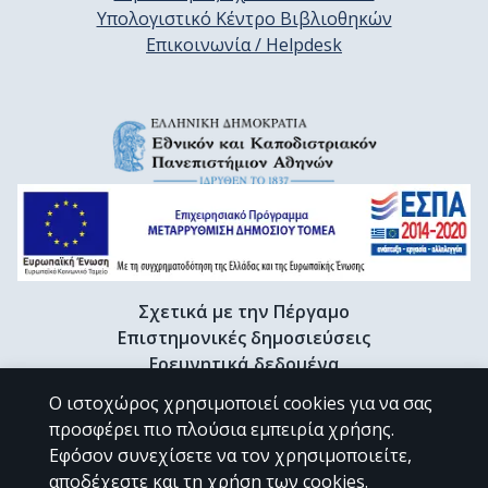
Υπολογιστικό Κέντρο Βιβλιοθηκών
Επικοινωνία / Helpdesk
Σχετικά με την Πέργαμο
Επιστημονικές δημοσιεύσεις
Ερευνητικά δεδομένα
Διδακτορικές διατριβές & Γκρίζα βιβλιογραφία
Ο ιστοχώρος χρησιμοποιεί cookies για να σας
Προφίλ Ερευνητή
προσφέρει πιο πλούσια εμπειρία χρήσης.
Εφόσον συνεχίσετε να τον χρησιμοποιείτε,
αποδέχεστε και τη χρήση των cookies.