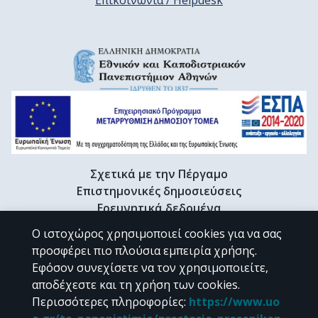
Επικοινωνία / Helpdesk
Σχετικά με την Πέργαμο
Επιστημονικές δημοσιεύσεις
Ερευνητικά δεδομένα
Διδακτορικές διατριβές & Γκρίζα βιβλιογραφία
Ο ιστοχώρος χρησιμοποιεί cookies για να σας
Προφίλ Ερευνητή
προσφέρει πιο πλούσια εμπειρία χρήσης.
Εφόσον συνεχίσετε να τον χρησιμοποιείτε,
αποδέχεστε και τη χρήση των cookies.
CC BY-NC 4.0
Περισσότερες πληροφορίες
:
https://www.uo