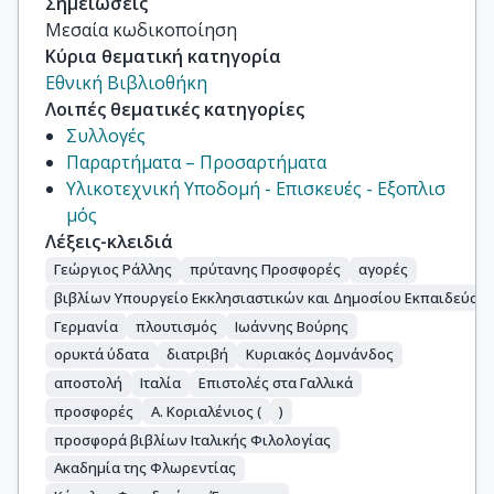
Σημειώσεις
Μεσαία κωδικοποίηση
Κύρια θεματική κατηγορία
Εθνική Βιβλιοθήκη
Λοιπές θεματικές κατηγορίες
Συλλογές
Παραρτήματα – Προσαρτήματα
Υλικοτεχνική Υποδομή - Επισκευές - Εξοπλισ
μός
Λέξεις-κλειδιά
Γεώργιος Ράλλης
πρύτανης Προσφορές
αγορές
βιβλίων Υπουργείο Εκκλησιαστικών και Δημοσίου Εκπαιδεύσε
Γερμανία
πλουτισμός
Ιωάννης Βούρης
ορυκτά ύδατα
διατριβή
Κυριακός Δομνάνδος
αποστολή
Ιταλία
Επιστολές στα Γαλλικά
προσφορές
Α. Κοριαλένιος (
)
προσφορά βιβλίων Ιταλικής Φιλολογίας
Ακαδημία της Φλωρεντίας