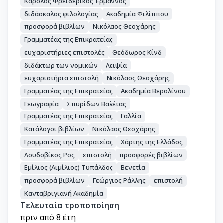
Κάρολος Φρειδερίκος Έρμαννος
διδάσκαλος φιλολογίας
Ακαδημία Φιλίππου
προσφορά βιβλίων
Νικόλαος Θεοχάρης
Γραμματέας της Επικρατείας
ευχαριστήριες επιστολές
Θεόδωρος Κίνδ
διδάκτωρ των νομικών
Λειψία
ευχαριστήρια επιστολή
Νικόλαος Θεοχάρης
Γραμματέας της Επικρατείας
Ακαδημία Βερολίνου
Γεωγραφία
Σπυρίδων Βαλέτας
Γραμματέας της Επικρατείας
Γαλλία
Κατάλογοι βιβλίων
Νικόλαος Θεοχάρης
Γραμματέας της Επικρατείας
Χάρτης της Ελλάδος
Λουδοβίκος Ρος
επιστολή
προσφορές βιβλίων
Εμίλιος (Αιμίλιος) Τυπάλδος
Βενετία
προσφορά βιβλίων
Γεώργιος Ράλλης
επιστολή
Κανταβριγιανή Ακαδημία
Τελευταία τροποποίηση
πριν από 8 έτη