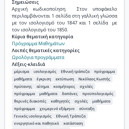
Σημειώσεις
Αρχική κωδικοποίηση.  Στον υποφάκελο 
περιλαμβάνονται 1 σελίδα στη γαλλική γλώσσα 
με τον ισολογισμό του 1847 και 1 σελίδα  με 
τον ισολογισμό του 1850.
Κύρια θεματική κατηγορία
Πρόγραμμα Μαθημάτων
Λοιπές θεματικές κατηγορίες
Ωρολόγια προγράμματα
Λέξεις-κλειδιά
μέρισμα
ισολογισμός
Εθνική τράπεζα
πρόγραμμα
μαθήματα
έγκριση
εκτύπωση
Νικόλαος Κωστής
πρύτανης
αίτημα
κοσμήτορες
σχολές
πρόγραμμα
μαθήματα
δαπάνες
προϋπολογισμός
θερινές διακοπές
καθηγητές
σχολές
μαθήματα
πρόγραμμα
χειμερινό εξάμηνο
σύνταξη
Γενικός ισολογισμός
Εθνική Τράπεζα
ενεργητικό και παθητικό
κατάσταση